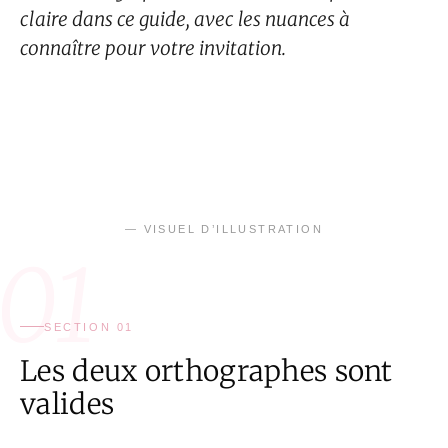
claire dans ce guide, avec les nuances à
connaître pour votre invitation.
— VISUEL D’ILLUSTRATION
01
SECTION 01
Les deux orthographes sont
valides