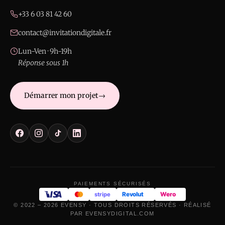
+33 6 03 81 42 60
contact@invitationdigitale.fr
Lun-Ven · 9h-19h
Réponse sous 1h
Démarrer mon projet
PAIEMENTS SÉCURISÉS
Revolut
Wero
stripe
© 2022 –
2026
EVENSY · TOUS DROITS RÉSERVÉS · RÉALISÉ
PAR
EVENSYDIGITAL.COM