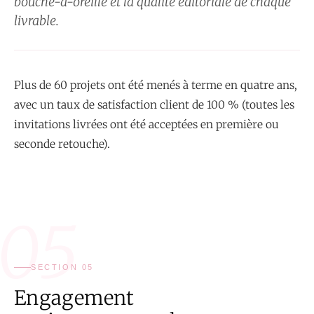
bouche-à-oreille et la qualité éditoriale de chaque
livrable.
Plus de 60 projets ont été menés à terme en quatre ans,
avec un taux de satisfaction client de 100 % (toutes les
invitations livrées ont été acceptées en première ou
seconde retouche).
05
SECTION 05
Engagement