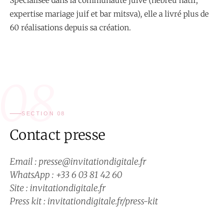
Spécialisée dans la communauté juive (hébreu natif,
expertise mariage juif et bar mitsva), elle a livré plus de
60 réalisations depuis sa création.
08
SECTION 08
Contact presse
Email : presse@invitationdigitale.fr
WhatsApp : +33 6 03 81 42 60
Site : invitationdigitale.fr
Press kit : invitationdigitale.fr/press-kit